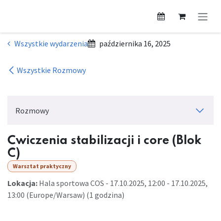
Przejdź do zawartości
Wszystkie wydarzenia
października 16, 2025
Wszystkie Rozmowy
Rozmowy
Ćwiczenia stabilizacji i core (Blok
C)
Warsztat praktyczny
Lokacja:
Hala sportowa COS
-
17.10.2025, 12:00
-
17.10.2025,
13:00
(
Europe/Warsaw
) (
1 godzina
)